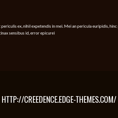
iculis ex, nihil expetendis in mei. Mei an pericula euripidis, hinc pa
tinax sensibus id, error epicurei
HTTP://CREEDENCE.EDGE-THEMES.COM/