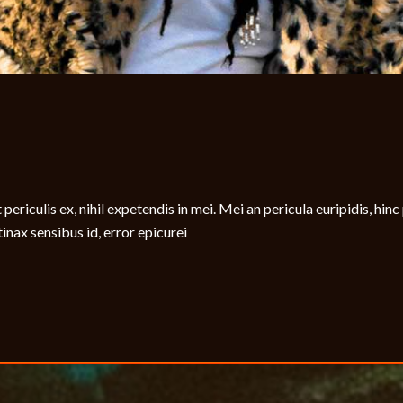
iculis ex, nihil expetendis in mei. Mei an pericula euripidis, hinc pa
tinax sensibus id, error epicurei