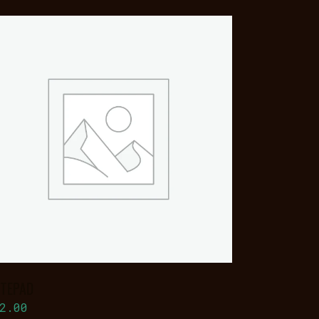
BUY ON
AMAZON
TEPAD
2.00