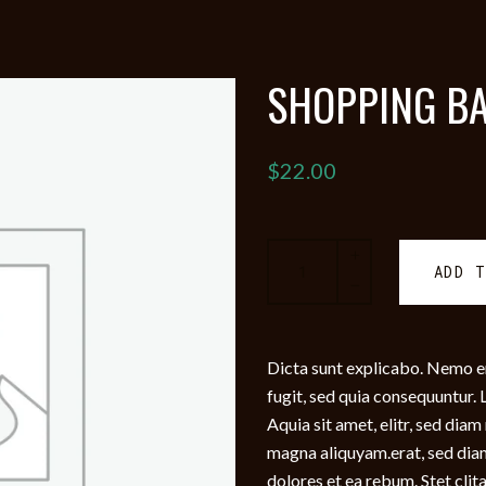
SHOPPING B
$
22.00
Shopping
ADD 
bag
quantity
Dicta sunt explicabo. Nemo e
fugit, sed quia consequuntur
Aquia sit amet, elitr, sed di
magna aliquyam.erat, sed dia
dolores et ea rebum. Stet clit