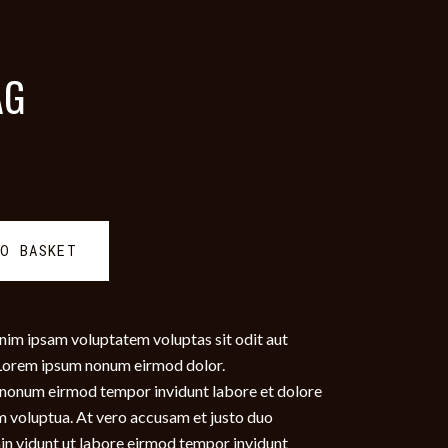
AG
TO BASKET
nim ipsam voluptatem voluptas sit odit aut
. Lorem ipsum nonum eirmod dolor.
am nonum eirmod tempor invidunt labore et dolore
m voluptua. At vero accusam et justo duo
ain vidunt ut labore eirmod tempor invidunt