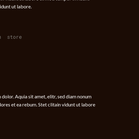
idunt ut labore.
m
,
store
dolor. Aquia sit amet, elitr, sed diam nonum
res et ea rebum. Stet clitain vidunt ut labore