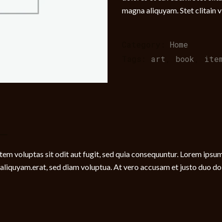
magna aliquyam. Stet clitain v
Category:
Home
Tags:
art
,
book
,
ite
m voluptas sit odit aut fugit, sed quia consequuntur. Lorem ipsum 
liquyam.erat, sed diam voluptua. At vero accusam et justo duo dolo